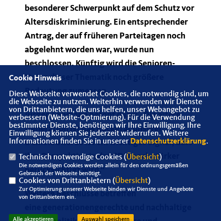
besonderer Schwerpunkt auf dem Schutz vor
Altersdiskriminierung. Ein entsprechender
Antrag, der auf früheren Parteitagen noch
abgelehnt worden war, wurde nun
beschlossen. Künftig wird die Senioren-
Union dieser Thematik noch größere
Cookie Hinweis
Bedeutung zumessen.
Diese Webseite verwendet Cookies, die notwendig sind, um
die Webseite zu nutzen. Weiterhin verwenden wir Dienste
von Drittanbietern, die uns helfen, unser Webangebot zu
Jürgen Lohmann
betont dazu: „Die ältere
verbessern (Website-Optmierung). Für die Verwendung
bestimmter Dienste, benötigen wir Ihre Einwilligung. Ihre
Generation ist das Rückgrat unserer
Einwilligung können Sie jederzeit widerrufen. Weitere
Informationen finden Sie in unserer
Datenschutzerklärung
.
Demokratie. Es ist ein wichtiges Signal, dass
ihre Perspektive in der CDU noch stärker
Technisch notwendige Cookies (
Übersicht
)
Die notwendigen Cookies werden allein für den ordnungsgemäßen
berücksichtigt wird.“
Gebrauch der Webseite benötigt.
Cookies von Drittanbietern (
Übersicht
)
Zur Optimierung unserer Webseite binden wir Dienste und Angebote
Weitere Beschlüsse betreffen
von Drittanbietern ein.
eine generationengerechte und nachhaltige
Alle akzeptieren
Auswahl speichern